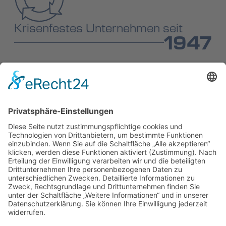
Krisenfestes Unternehmen seit
1947
Verschiedene Pasteurisatoren
450 +