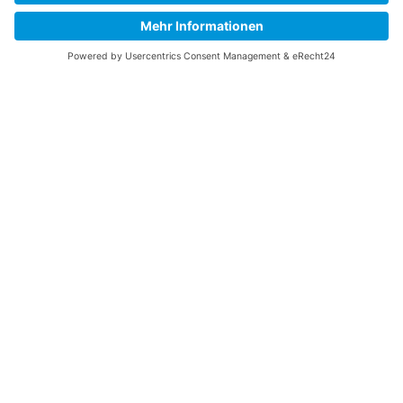
eine langfristige Perspektive, sondern
auch eine abwechslungsreiche Tätigkeit,
weil jede Anlage individuell auf den
Kunden zugeschnitten wird.
AUFGABEN
Ihre Aufgaben:
Die Sonderanlagen für unsere Kunden
bauen wir direkt in unserer
Fertigungshalle in Nürnberg. Hand in
Hand mit Fachexpert:innen in einem
kleinen Team erfüllen Sie folgende