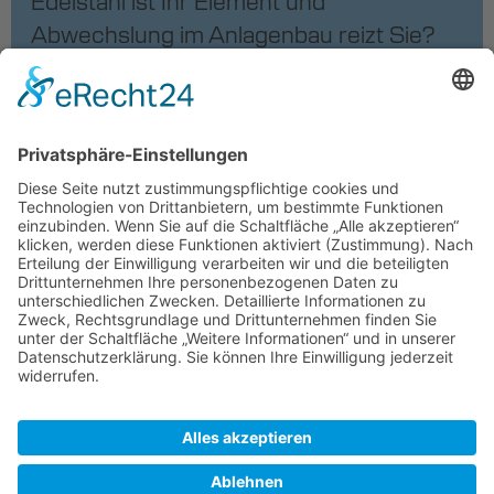
Edelstahl ist Ihr Element und
Abwechslung im Anlagenbau reizt Sie?
Dann kommen Sie als
Konstruktionsmechaniker:in / WIG-
Schweißer:in in unser familiäres Team im
innovativen Umfeld des
Sonderanlagenbaus. Bei ten Brink
Engineering & Consulting GmbH & Co.
KG entwickeln und bauen wir Anlagen
und Maschinen für
Industrieunternehmen in der Obst- und
Gemüseverarbeitung, Süßwaren- und
Fleischverarbeitung. Als ein
zukunftsorientierter, expandierender
Mittelständler bieten wir Ihnen nicht nur