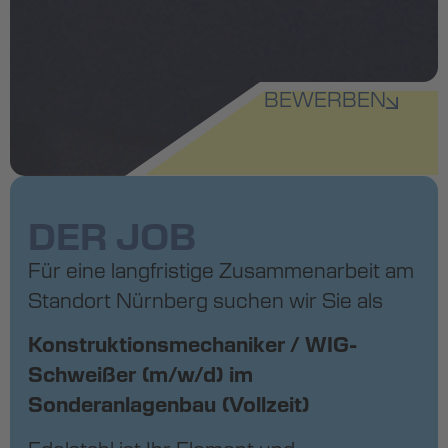
BEWERBEN
DER JOB
Für eine langfristige Zusammenarbeit am
Standort Nürnberg suchen wir Sie als
Konstruktionsmechaniker / WIG-
Schweißer (m/w/d) im
Sonderanlagenbau (Vollzeit)